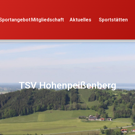
Sportangebot
Mitgliedschaft
Aktuelles
Sportstätten
TSV Hohenpeißenberg